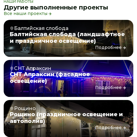
НАШИ РАБОТЫ
Другие выполненные проекты
Все наши проекты
Балтийская слобода
Балтийская слобода (ландшафтное
и праздничное освещение)
Подробнее
СНТ Апраксин
СНТ Апраксин (фасадное
освещение)
Подробнее
Рощино
Рощино (праздничное освещение и
автополив)
Подробнее